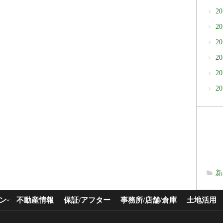
2
2
2
2
2
2
新
ン
不動産情報
保証/アフター
事務所/店舗/倉庫
土地活用