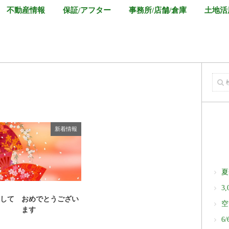
不動産情報
保証/アフター
事務所/店舗/倉庫
土地活
新着情報
夏
3
まして おめでとうござい
空
ます
6