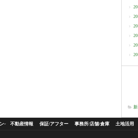
2
2
2
2
2
2
新
ン
不動産情報
保証/アフター
事務所/店舗/倉庫
土地活用