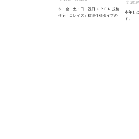
201
木・金・土・日・祝日 ＯＰＥＮ 規格
本年も
住宅「コレイズ」標準仕様タイプの...
す。